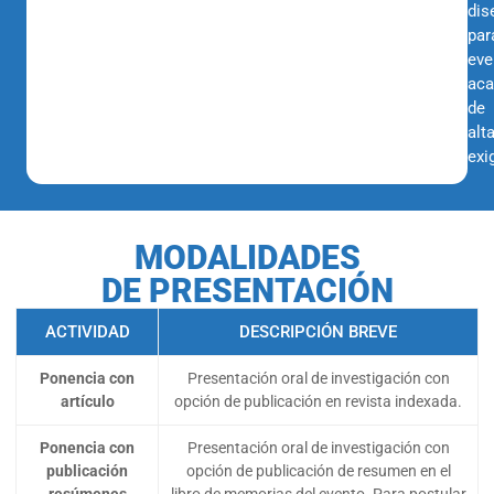
dis
par
eve
ac
de
alt
exi
MODALIDADES
DE PRESENTACIÓN
ACTIVIDAD
DESCRIPCIÓN BREVE
Ponencia con
Presentación oral de investigación con
artículo
opción de publicación en revista indexada.
Ponencia con
Presentación oral de investigación con
publicación
opción de publicación de resumen en el